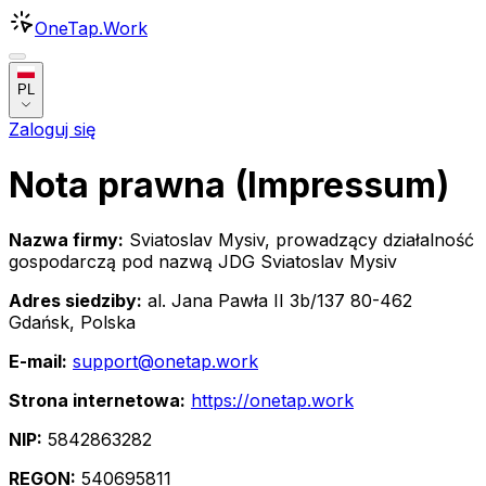
OneTap
.Work
PL
Zaloguj się
Nota prawna (Impressum)
Nazwa firmy:
Sviatoslav Mysiv, prowadzący działalność
gospodarczą pod nazwą JDG Sviatoslav Mysiv
Adres siedziby:
al. Jana Pawła II 3b/137 80-462
Gdańsk, Polska
E-mail:
support@onetap.work
Strona internetowa:
https://onetap.work
NIP:
5842863282
REGON:
540695811